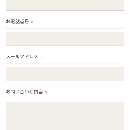
ません。
＜個人情報の委託について＞
お電話番号
※
当社では、利用目的の達成に必要な範囲において、
個人情報を外部に委託する場合があります。
これらの委託先に対しては個人情報保護契約等の措
置をとり、適切な監督を行います。
メールアドレス
※
＜個人情報の安全管理＞
当社では、個人情報の漏洩等がなされないよう、適
切に安全管理対策を実施します。
お問い合わせ内容
※
＜個人情報を与えなかった場合に生じる結果＞
必要な情報を頂けない場合は、それに対応した当社
のサービスをご提供できない場合がございますので